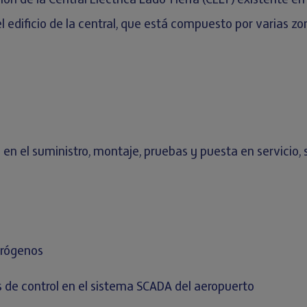
ón de la Central Eléctrica Lado Tierra (CELT) existente en 
l edificio de la central, que está compuesto por varias zo
en el suministro, montaje, pruebas y puesta en servicio, s
trógenos
s de control en el sistema SCADA del aeropuerto