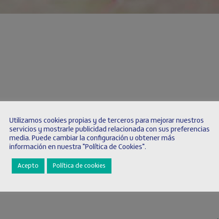
Noruega
Tur
Utilizamos cookies propias y de terceros para mejorar nuestros
servicios y mostrarle publicidad relacionada con sus preferencias
EyM Norway, A.S.
EyM 
media. Puede cambiar la configuración u obtener más
información en nuestra "Política de Cookies".
Langhusveien, 77 – 1400 Ski
Alt
Tel.: +(47) 466 70 401
Tek
Acepto
Política de cookies
Tel.