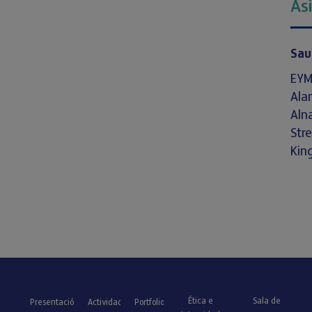
As
Sau
EYM 
Ala
Aln
Str
Kin
Ética e
Sala de
Presentación
Actividad
Portfolio