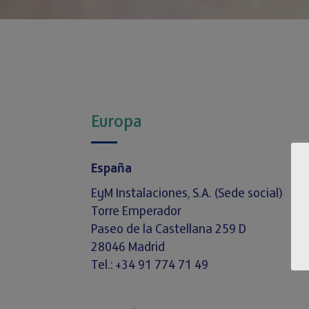
Europa
España
EyM Instalaciones, S.A. (Sede social)
Torre Emperador
Paseo de la Castellana 259 D
28046 Madrid
Tel.: +34 91 774 71 49