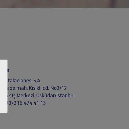
quía
Instalaciones, S.A.
unizade mah. Kısıklı cd. No3/12
in-Ak İş Merkezi. Üsküdar/İstanbul
: +(90) 216 474 41 13