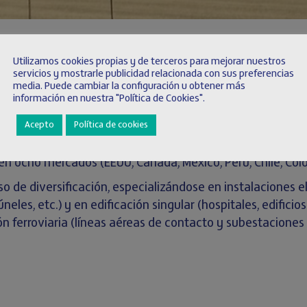
Utilizamos cookies propias y de terceros para mejorar nuestros
servicios y mostrarle publicidad relacionada con sus preferencias
media. Puede cambiar la configuración u obtener más
información en nuestra "Política de Cookies".
en la empresa Electrificaciones y Montajes Guinovart, S.A.
aria.
Acepto
Política de cookies
upo de concesiones y construcción con más de 110 años d
n ocho mercados (EEUU, Canadá, México, Perú, Chile, Col
o de diversificación, especializándose en instalaciones e
neles, etc.) y en edificación singular (hospitales, edifici
ión ferroviaria (líneas aéreas de contacto y subestaciones