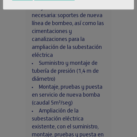
Ejecución de la obra civil
necesaria: soportes de nueva
línea de bombeo, así como las
cimentaciones y
canalizaciones para la
ampliación de la subestación
eléctrica
Suministro y montaje de
tubería de presión (1,4 m de
diámetro)
Montaje, pruebas y puesta
en servicio de nueva bomba
(caudal 5m³/seg)
Ampliación de la
subestación eléctrica
existente, con el suministro,
montaje, pruebas y puesta en