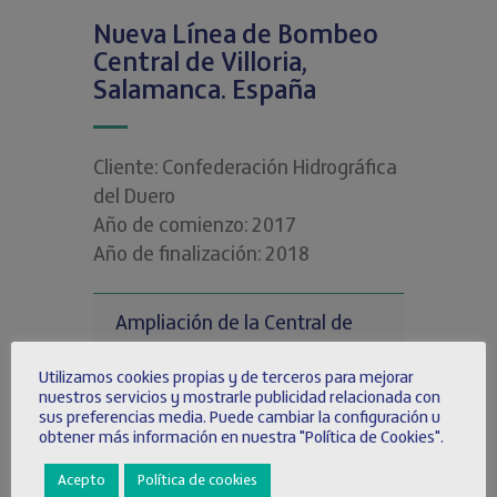
Nueva Línea de Bombeo
Central de Villoria,
Salamanca. España
Cliente: Confederación Hidrográfica
del Duero
Año de comienzo: 2017
Año de finalización: 2018
Ampliación de la Central de
Bombeo de Villoria con la
Utilizamos cookies propias y de terceros para mejorar
instalación de una tercera línea
nuestros servicios y mostrarle publicidad relacionada con
de bombeo.
sus preferencias media. Puede cambiar la configuración u
obtener más información en nuestra "Política de Cookies".
Las principales actuaciones
contempladas son:
Acepto
Política de cookies